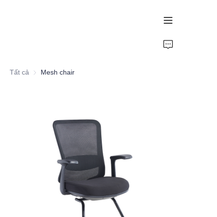
Trang chủ
Tất cả
Mesh chair
Đề xuất
Ghế Ergonomic
Ghế lưới
Ghế PU
Ghế đào tạo
Ghế Esports