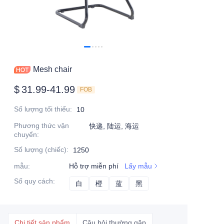
Mesh chair
$
31.99-41.99
FOB
Số lượng tối thiểu
:
10
Phương thức vận
快递, 陆运, 海运
chuyển
:
Số lượng (chiếc)
:
1250
mẫu
:
Hỗ trợ miễn phí
Lấy mẫu
Số quy cách
:
白
白
橙
橙
蓝
蓝
黑
黑
Chi tiết sản phẩm
Câu hỏi thường gặp