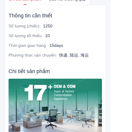
Thông tin cần thiết
Số lượng (chiếc)
:
1250
Số lượng tối thiểu
:
10
Thời gian giao hàng
:
15days
Phương thức vận chuyển
:
快递, 陆运, 海运
Chi tiết sản phẩm