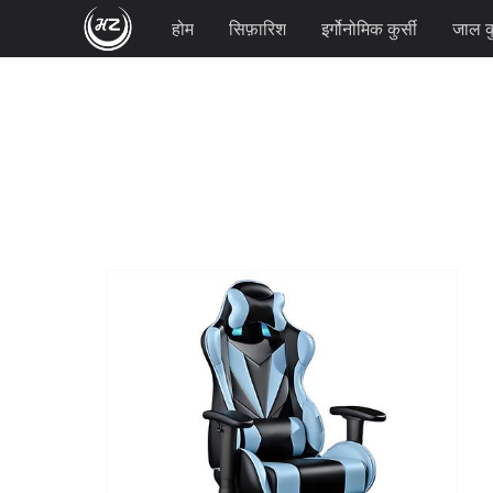
होम
सिफ़ारिश
इर्गोनोमिक कुर्सी
जाल कु