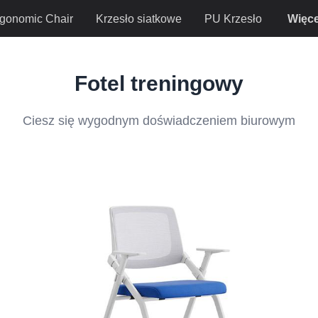
gonomic Chair
Krzesło siatkowe
PU Krzesło
Więce
Fotel treningowy
Ciesz się wygodnym doświadczeniem biurowym